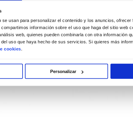
s
b se usan para personalizar el contenido y los anuncios, ofrecer
ara poder revenir infinitas enfermedades. Hoy día 1
s, compartimos información sobre el uso que haga del sitio web 
s de forma sencilla cómo hacer una autoexploració
 análisis web, quienes pueden combinarla con otra información q
Cómo realizar una autoexploración de mamas Comien
r del uso que haya hecho de sus servicios. Si quieres más info
de cookies
.
Personalizar