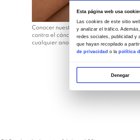
Esta página web usa cookie
Las cookies de este sitio we
Conocer nuestro cuerpo es fundamental p
y analizar el tráfico. Ademá
contra el cáncer de mama, os recordamo
redes sociales, publicidad y
cualquier anomalía en nuestras mamas. 
que hayan recopilado a parti
de privacidad
o la
política 
Denegar