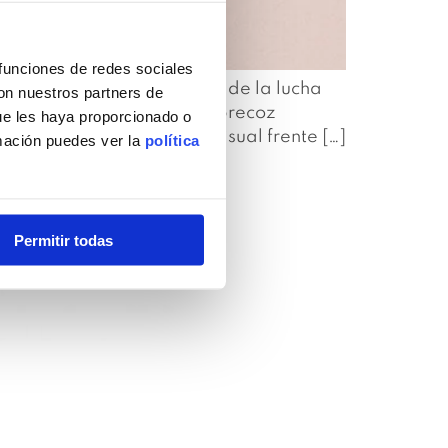
 funciones de redes sociales
9 de octubre, día mundial de la lucha
con nuestros partners de
n para detectar de forma precoz
ue les haya proporcionado o
za por una inspección visual frente […]
rmación puedes ver la
política
Permitir todas