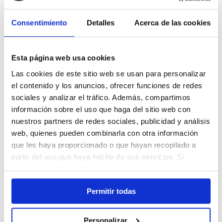
Derecho a no ser objeto de una decisión
basada únicamente en el tratamiento
Consentimiento
Detalles
Acerca de las cookies
automatizado, incluida la elaboración de
perfiles
: Es el derecho del Usuario a no ser
objeto de una decisión individualizada
Esta página web usa cookies
basada únicamente en el tratamiento
automatizado de sus datos personales,
Las cookies de este sitio web se usan para personalizar
incluida la elaboración de perfiles, existente
el contenido y los anuncios, ofrecer funciones de redes
salvo que la legislación vigente establezca
sociales y analizar el tráfico. Además, compartimos
lo contrario.
información sobre el uso que haga del sitio web con
nuestros partners de redes sociales, publicidad y análisis
web, quienes pueden combinarla con otra información
Así pues, el Usuario podrá revocar en cualquier
que les haya proporcionado o que hayan recopilado a
momento el consentimiento prestado al
partir del uso que haya hecho de sus servicios. Si
tratamiento de sus datos enviando un correo
quieres más información puedes ver la
política de
electrónico a la siguiente
privacidad
o la
política de cookies
.
dirección:
info@fisioterapiaalbapuertolas.com
Permitir todas
con la siguiente información:
Nombre, apellidos del Usuario y copia del
Personalizar