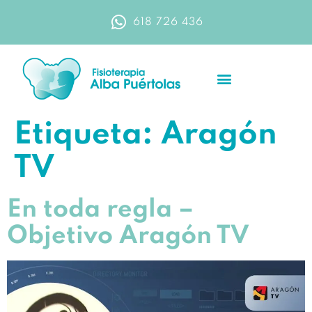
618 726 436
Etiqueta:
Aragón
TV
En toda regla –
Objetivo Aragón TV