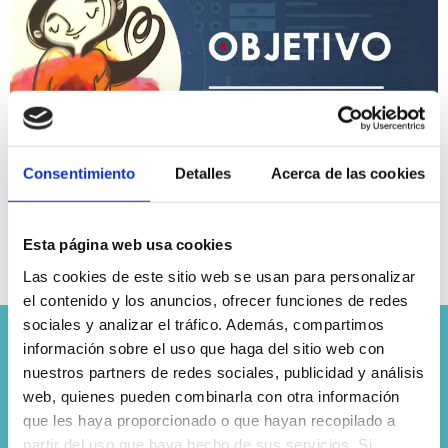
Consentimiento
Detalles
Acerca de las cookies
Fisioterapia Alba Puértolas en Aragón TV.
Esta página web usa cookies
Conoce más acerca de la regla, un tema a día de
Las cookies de este sitio web se usan para personalizar
hoy todavía tabú.
el contenido y los anuncios, ofrecer funciones de redes
sociales y analizar el tráfico. Además, compartimos
información sobre el uso que haga del sitio web con
nuestros partners de redes sociales, publicidad y análisis
web, quienes pueden combinarla con otra información
que les haya proporcionado o que hayan recopilado a
partir del uso que haya hecho de sus servicios. Si