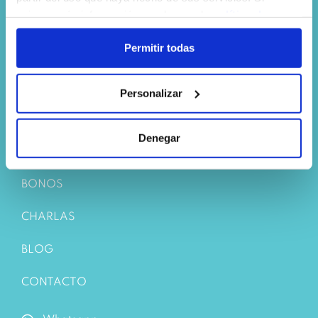
quieres más información puedes ver la
política de
C/ Condes de Aragón, 34, Local 2B
privacidad
o la
política de cookies
.
Permitir todas
50009 Zaragoza
Personalizar
PROFESIONALES
Denegar
ESPECIALIDADES
BONOS
CHARLAS
BLOG
CONTACTO