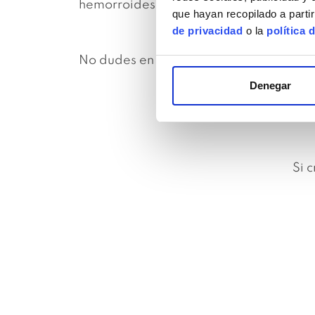
hemorroides (entre muchos otros).
que hayan recopilado a parti
de privacidad
o la
política 
No dudes en consultar si es tu caso y s
Denegar
Si 