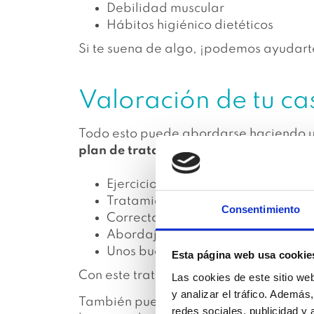
Debilidad muscular
Hábitos higiénico dietéticos
Si te suena de algo, ¡podemos ayudart
Valoración de tu ca
Todo esto puede abordarse haciendo una
plan de tratamiento individualizado
q
Ejercicios para fortalecer, relajar
Tratamiento guiado con ecógrafo 
Consentimiento
Correcta hidratación y alimentaci
Abordaje con terapia manual.
Unos buenos hábitos higiénicos die
Esta página web usa cookie
Con este tratamiento no solo mejora la 
Las cookies de este sitio we
y analizar el tráfico. Ademá
También puede resultar muy útil para p
redes sociales, publicidad y