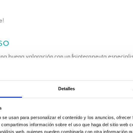
e!
so
 buena valoración con un fisioterapeuta especialist
ue puede incluir:
 o mejorar la propiocepción de suelo pélvico.
o biofeedback.
Detalles
ón.
téticos.
s
función intestinal o digestiva, también mejora la cal
b se usan para personalizar el contenido y los anuncios, ofrecer
s, compartimos información sobre el uso que haga del sitio web 
revenir otras patologías asociadas en un futuro, co
 análisis web, quienes pueden combinarla con otra información q