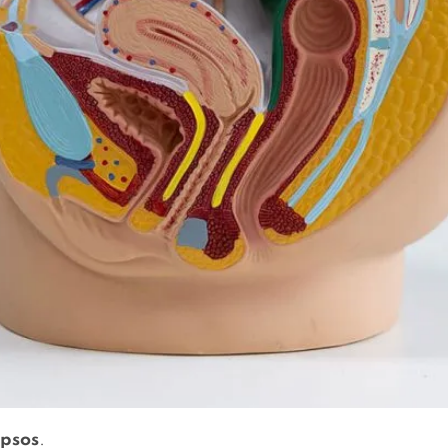
apsos
.