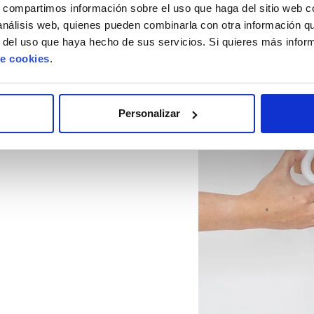
s, compartimos información sobre el uso que haga del sitio web 
 te daremos las opciones de
 análisis web, quienes pueden combinarla con otra información q
r del uso que haya hecho de sus servicios. Si quieres más info
 los
pesarios
(en otro post
de cookies
.
gios) para ayudarte en ciertos
te moleste tu prolapso y
uerzos o gestos que le
Personalizar