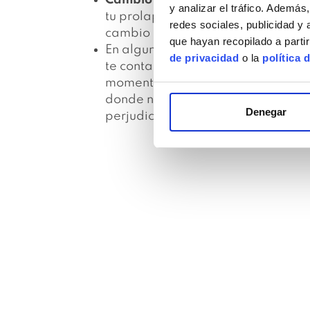
y analizar el tráfico. Ademá
tu prolapso, los identificaremos y
redes sociales, publicidad y
cambio más óptimas para ti.
que hayan recopilado a parti
En algunos casos nos ayudamos de
de privacidad
o la
política 
te contaremos que son estos artilu
momentos en que necesitas que no 
donde no puedes evitar ciertos esf
Denegar
perjudican.