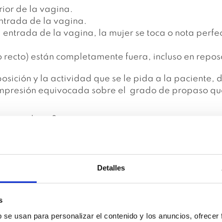
erior de la vagina.
entrada de la vagina.
 entrada de la vagina, la mujer se toca o nota perfe
 o recto) están completamente fuera, incluso en repo
ición y la actividad que se le pida a la paciente, d
impresión equivocada sobre el grado de propaso q
emos ayudarte?
damental que el tono y la fuerza
os para poder sujetar todas
emos las herramientas para
Detalles
aloraremos como gestiones
abdomen hasta tu suelo pélvico,
s
rrectas, las corregiremos.
b se usan para personalizar el contenido y los anuncios, ofrecer
 hábitos que no van a favorecer