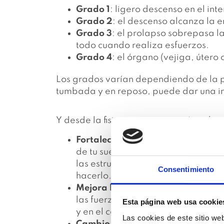
Grado 1
: ligero descenso en el int
Grado 2
: el descenso alcanza la 
Grado 3
: el prolapso sobrepasa la
todo cuando realiza esfuerzos.
Grado 4
: el órgano (vejiga, útero
Los grados varían dependiendo de la pos
tumbada y en reposo, puede dar una 
Y desde la fisioterapia, ¿en qué pod
Fortalecer tu suelo pélvico
: es fun
de tu suelo pélvico sean los óptim
las estructuras pélvicas, y te dar
Consentimiento
hacerlo.
Mejora la gestión de presiones
: v
las fuerzas y presiones, desde tu 
Esta página web usa cookie
y en el caso de que no sean las co
Las cookies de este sitio we
Cambio de hábitos y postura
: hay