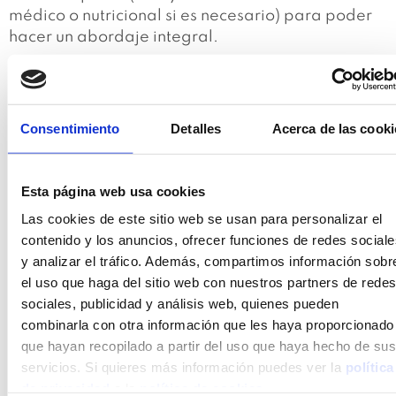
médico o nutricional si es necesario) para poder
hacer un abordaje integral.
NO LO DUDES MÁS Y SI ES TU CASO, PONTE
MANOS A LA OBRA Y ACABA CON LA
Consentimiento
Detalles
Acerca de las cooki
INCONTINENCIA DE GASES, NO DEJES QUE TU
SALUD PÉLVICA ENTORPEZCA TU VIDA.
Esta página web usa cookies
TE ESTAMOS ESPERANDO.
Las cookies de este sitio web se usan para personalizar el
contenido y los anuncios, ofrecer funciones de redes sociale
y analizar el tráfico. Además, compartimos información sobr
el uso que haga del sitio web con nuestros partners de redes
¿Te ha gustado este contenido?
sociales, publicidad y análisis web, quienes pueden
combinarla con otra información que les haya proporcionado
Si crees que puede interesar a otras personas,
que hayan recopilado a partir del uso que haya hecho de sus
¡compártelo!
servicios. Si quieres más información puedes ver la
política
de privacidad
o la
política de cookies
.