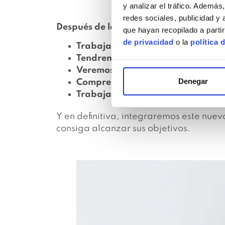
y analizar el tráfico. Ademá
redes sociales, publicidad y
Después de la cirugía
nos vamos a encon
que hayan recopilado a parti
de privacidad
o la
política 
Trabajaremos con drenaje para la
Tendremos que tratar las cicatrice
Veremos cómo utilizar de la mejor
Denegar
Comprenderemos cómo funciona n
Trabajaremos la sexualidad desde
Y en definitiva, integraremos este nue
consiga alcanzar sus objetivos.