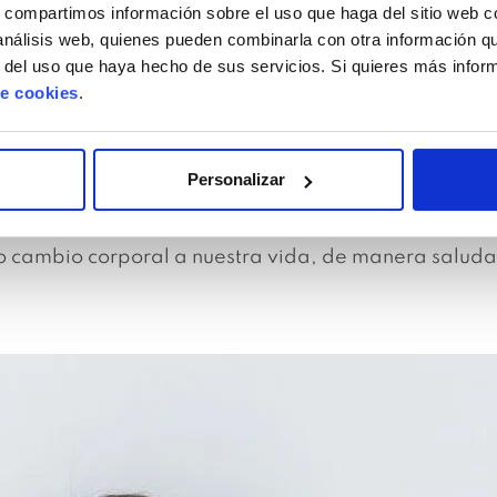
s, compartimos información sobre el uso que haga del sitio web 
 análisis web, quienes pueden combinarla con otra información q
trar con un cambio a nivel físico muy importante:
r del uso que haya hecho de sus servicios. Si quieres más info
de cookies
.
s zonas inflamadas por la cirugía.
s para evitar retracciones y dolor.
 manera posible los dilatadores.
Personalizar
uestro nuevo cuerpo.
 ese nuevo cuerpo.
vo cambio corporal a nuestra vida, de manera salud