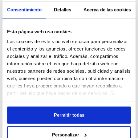
Progresión y descanso
. Si aumentas de
Consentimiento
Detalles
Acerca de las cookies
golpe el volumen de entreno, el suelo pélvico
también lo nota. Mejor progresar poco a
poco y dar tiempo para recuperarse.
Esta página web usa cookies
Las cookies de este sitio web se usan para personalizar
Busca ayuda profesional
. Una fisioterapeuta
el contenido y los anuncios, ofrecer funciones de redes
de suelo pélvico puede enseñarte a activar
sociales y analizar el tráfico. Además, compartimos
correctamente esta musculatura y adaptar tu
información sobre el uso que haga del sitio web con
entrenamiento. Así como encontrar
nuestros partners de redes sociales, publicidad y análisis
web, quienes pueden combinarla con otra información
Hacer deporte de alto impacto no tiene por qué
que les haya proporcionado o que hayan recopilado a
significar renunciar a un suelo pélvico sano
.
partir del uso que haya hecho de sus servicios. Si
quieres más información puedes ver la
política de
Ni tu suelo pélvico te tiene porque hacer renunciar
privacidad
o la
política de cookies
.
a lo que te gusta.
Permitir todas
La clave está en entrenarlo, igual que cualquier
otro músculo, y no ignorar los primeros síntomas.
Personalizar