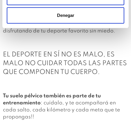
Hablar de pérdidas de orina, molestias o
sensación de pesadez no debería ser un tabú.
Denegar
Son señales de que tu cuerpo necesita atención. Y
con el tratamiento adecuado puedes seguir
disfrutando de tu deporte favorito sin miedo.
EL DEPORTE EN SÍ NO ES MALO, ES
MALO NO CUIDAR TODAS LAS PARTES
QUE COMPONEN TU CUERPO.
Tu suelo pélvico también es parte de tu
entrenamiento
: cuídalo, y te acompañará en
cada salto, cada kilómetro y cada meta que te
propongas!!